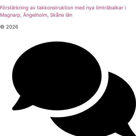
Förstärkning av takkonstruktion med nya limträbalkar i
Magnarp, Ängelholm, Skåne län
© 2026