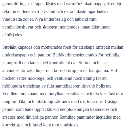
genomföringar. Pappen fästes med varmförzinkad pappspik enligt
rekommenderade c/c-avstånd och extra infästningar lades i
vindutsatta zoner. Nya underbeslag och tätband runt
ventilationshuvar och skorsten monterades innan läktningen
påbörjades.
Ströläkt kapades och monterades först för att skapa luftspalt mellan
underlagspapp och pannor. Bärläkt dimensionerades för befintlig
pannprofil och lades med kontrollerat c/c. Snören och laser
användes för raka linjer och korrekt dropp över hängränna. Vid
nocken sattes nockregel och ventilerad nocktätning för att
möjliggöra utvädring av fukt samtidigt som drivsnö hölls ute.
Ventilerat nockband med butylkanter rullades och trycktes fast mot
rengjord läkt, och infästning säkrades med rostfri skruv. Trasiga
pannor som hade upptäckts vid nedplockningen kasserades och
ersattes med likvärdiga pannor. Samtliga pannrader återlades med
korrekt spel och fasad kant mot vindskiva.