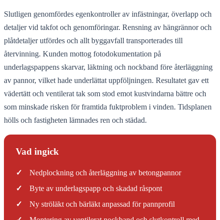
Slutligen genomfördes egenkontroller av infästningar, överlapp och
detaljer vid takfot och genomföringar. Rensning av hängrännor och
plåtdetaljer utfördes och allt byggavfall transporterades till
återvinning. Kunden mottog fotodokumentation på
underlagspappens skarvar, läktning och nockband före återläggning
av pannor, vilket hade underlättat uppföljningen. Resultatet gav ett
vädertätt och ventilerat tak som stod emot kustvindarna bättre och
som minskade risken för framtida fuktproblem i vinden. Tidsplanen
hölls och fastigheten lämnades ren och städad.
Vad ingick
✓
Nedplockning och återläggning av betongpannor
✓
Byte av underlagspapp och skadad råspont
✓
Ny ströläkt och bärläkt anpassad för pannprofil
✓
Montering av ventilerat nockband och slutkontroll med