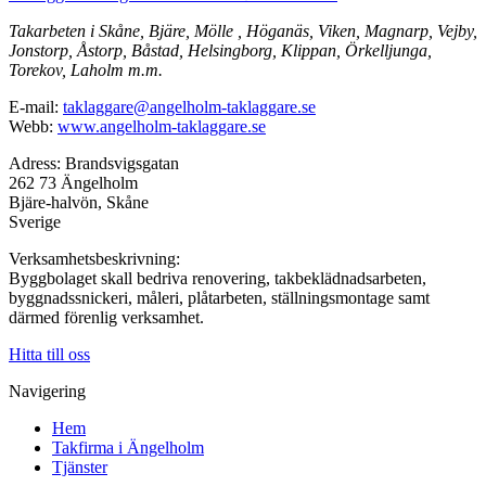
Takarbeten i Skåne, Bjäre, Mölle , Höganäs, Viken, Magnarp, Vejby,
Jonstorp, Åstorp, Båstad, Helsingborg, Klippan, Örkelljunga,
Torekov, Laholm m.m.
E-mail:
taklaggare@angelholm-taklaggare.se
Webb:
www.angelholm-taklaggare.se
Adress: Brandsvigsgatan
262 73 Ängelholm
Bjäre-halvön, Skåne
Sverige
Verksamhetsbeskrivning:
Byggbolaget skall bedriva renovering, takbeklädnadsarbeten,
byggnadssnickeri, måleri, plåtarbeten, ställningsmontage samt
därmed förenlig verksamhet.
Hitta till oss
Navigering
Hem
Takfirma i Ängelholm
Tjänster