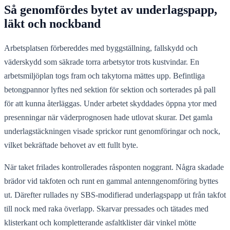
Så genomfördes bytet av underlagspapp,
läkt och nockband
Arbetsplatsen förbereddes med byggställning, fallskydd och
väderskydd som säkrade torra arbetsytor trots kustvindar. En
arbetsmiljöplan togs fram och takytorna mättes upp. Befintliga
betongpannor lyftes ned sektion för sektion och sorterades på pall
för att kunna återläggas. Under arbetet skyddades öppna ytor med
presenningar när väderprognosen hade utlovat skurar. Det gamla
underlagstäckningen visade sprickor runt genomföringar och nock,
vilket bekräftade behovet av ett fullt byte.
När taket frilades kontrollerades råsponten noggrant. Några skadade
brädor vid takfoten och runt en gammal antenngenomföring byttes
ut. Därefter rullades ny SBS-modifierad underlagspapp ut från takfot
till nock med raka överlapp. Skarvar pressades och tätades med
klisterkant och kompletterande asfaltklister där vinkel mötte