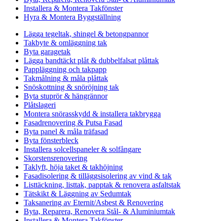
Installera & Montera Takfönster
Hyra & Montera Byggställning
Lägga tegeltak, shingel & betongpannor
Takbyte & omläggning tak
Byta garagetak
Lägga bandtäckt plåt & dubbelfalsat plåttak
Pappläggning och takpapp
Takmålning & måla plåttak
Snöskottning & snöröjning tak
Byta stuprör & hängrännor
Plåtslageri
Montera snörasskydd & installera takbrygga
Fasadrenovering & Putsa Fasad
Byta panel & måla träfasad
Byta fönsterbleck
Installera solcellspaneler & solfångare
Skorstensrenovering
Taklyft, höja taket & takhöjning
Fasadisolering & tilläggsisolering av vind & tak
Listtäckning, listtak, papptak & renovera asfaltstak
Tätskikt & Läggning av Sedumtak
Taksanering av Eternit/Asbest & Renovering
Byta, Reparera, Renovera Stål- & Aluminiumtak
Installera & Montera Takfönster