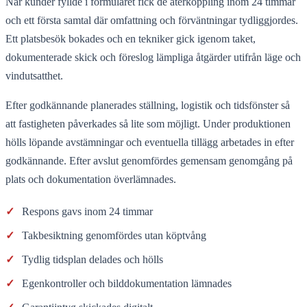
När kunder fyllde i formuläret fick de återkoppling inom 24 timmar
och ett första samtal där omfattning och förväntningar tydliggjordes.
Ett platsbesök bokades och en tekniker gick igenom taket,
dokumenterade skick och föreslog lämpliga åtgärder utifrån läge och
vindutsatthet.
Efter godkännande planerades ställning, logistik och tidsfönster så
att fastigheten påverkades så lite som möjligt. Under produktionen
hölls löpande avstämningar och eventuella tillägg arbetades in efter
godkännande. Efter avslut genomfördes gemensam genomgång på
plats och dokumentation överlämnades.
✓
Respons gavs inom 24 timmar
✓
Takbesiktning genomfördes utan köptvång
✓
Tydlig tidsplan delades och hölls
✓
Egenkontroller och bilddokumentation lämnades