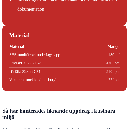
dokumentation
Material
Material
Mängd
SBS-modifierad underlagspapp
180 m²
Ströläkt 25×25 C24
420 lpm
Bärläkt 25×38 C24
310 lpm
Ventilerat nockband m. butyl
22 lpm
Så här hanterades liknande uppdrag i kustnära
miljö