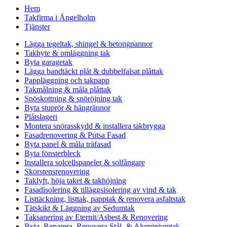
Hem
Takfirma i Ängelholm
Tjänster
Lägga tegeltak, shingel & betongpannor
Takbyte & omläggning tak
Byta garagetak
Lägga bandtäckt plåt & dubbelfalsat plåttak
Pappläggning och takpapp
Takmålning & måla plåttak
Snöskottning & snöröjning tak
Byta stuprör & hängrännor
Plåtslageri
Montera snörasskydd & installera takbrygga
Fasadrenovering & Putsa Fasad
Byta panel & måla träfasad
Byta fönsterbleck
Installera solcellspaneler & solfångare
Skorstensrenovering
Taklyft, höja taket & takhöjning
Fasadisolering & tilläggsisolering av vind & tak
Listtäckning, listtak, papptak & renovera asfaltstak
Tätskikt & Läggning av Sedumtak
Taksanering av Eternit/Asbest & Renovering
Byta, Reparera, Renovera Stål- & Aluminiumtak