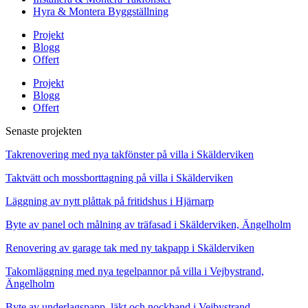
Hyra & Montera Byggställning
Projekt
Blogg
Offert
Projekt
Blogg
Offert
Senaste projekten
Takrenovering med nya takfönster på villa i Skälderviken
Taktvätt och mossborttagning på villa i Skälderviken
Läggning av nytt plåttak på fritidshus i Hjärnarp
Byte av panel och målning av träfasad i Skälderviken, Ängelholm
Renovering av garage tak med ny takpapp i Skälderviken
Takomläggning med nya tegelpannor på villa i Vejbystrand,
Ängelholm
Byte av underlagspapp, läkt och nockband i Vejbystrand,